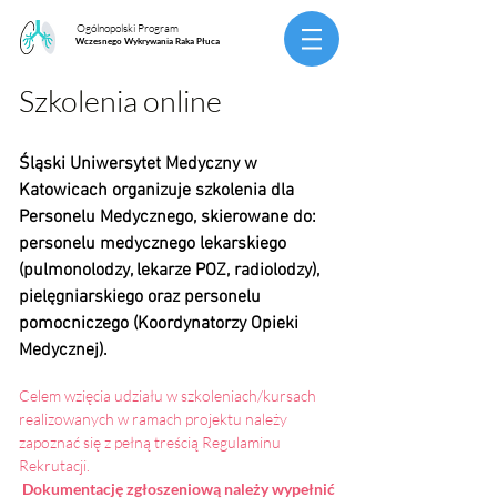
Ogólnopolski Program
Wczesnego Wykrywania Raka Płuca
Szkolenia online
Śląski Uniwersytet Medyczny w
Katowicach organizuje szkolenia dla
Personelu Medycznego, skierowane do:
personelu medycznego lekarskiego
(pulmonolodzy, lekarze POZ, radiolodzy),
pielęgniarskiego oraz personelu
pomocniczego (Koordynatorzy Opieki
Medycznej).
Celem wzięcia udziału w szkoleniach/kursach
realizowanych w ramach projektu należy
zapoznać się z pełną treścią Regulaminu
Rekrutacji.
Dokumentację zgłoszeniową należy
wypełnić