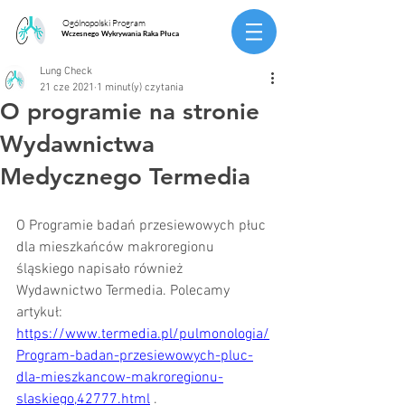
Ogólnopolski Program
Wczesnego Wykrywania Raka Płuca
Lung Check
21 cze 2021
1 minut(y) czytania
O programie na stronie
Wydawnictwa
Medycznego Termedia
O Programie badań przesiewowych płuc 
dla mieszkańców makroregionu 
śląskiego napisało również 
Wydawnictwo Termedia. Polecamy 
artykuł: 
https://www.termedia.pl/pulmonologia/
Program-badan-przesiewowych-pluc-
dla-mieszkancow-makroregionu-
slaskiego,42777.html
 .