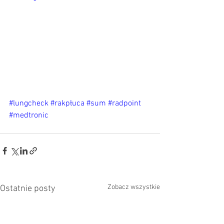
#lungcheck
#rakpłuca
#sum
#radpoint
#medtronic
Zobacz wszystkie
Ostatnie posty