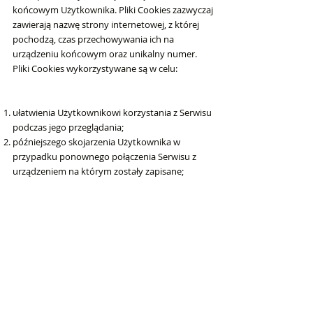
końcowym Użytkownika. Pliki Cookies zazwyczaj
zawierają nazwę strony internetowej, z której
pochodzą, czas przechowywania ich na
urządzeniu końcowym oraz unikalny numer.
Pliki Cookies wykorzystywane są w celu:
ułatwienia Użytkownikowi korzystania z Serwisu
podczas jego przeglądania;
późniejszego skojarzenia Użytkownika w
przypadku ponownego połączenia Serwisu z
urządzeniem na którym zostały zapisane;
tworzenia statystyk, które pomagają zrozumieć,
w jaki sposób Użytkownicy Serwisu korzystają
ze stron internetowych, co umożliwia ulepszanie
ich struktury i zawartości;
dostosowania zawartości stron internetowych
Serwisu do określonych preferencji Użytkownika
oraz optymalizacji korzystania ze stron
internetowych, dostosowanych do
indywidualnych potrzeb Użytkownika;